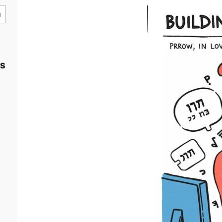
S
e
a
r
c
ts
h