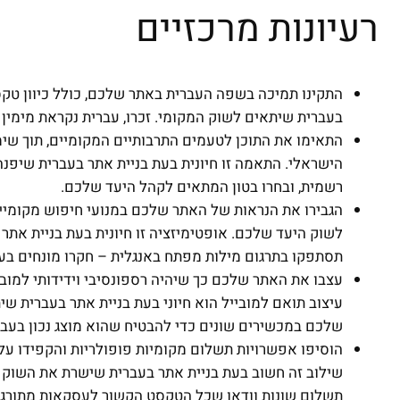
רעיונות מרכזיים
התקינו תמיכה בשפה העברית באתר שלכם, כולל כיוון טקסט מ
בעברית שיתאים לשוק המקומי. זכרו, עברית נקראת מימין
התאימו את התוכן לטעמים התרבותיים המקומיים, תוך שימ
הישראלי. התאמה זו חיונית בעת בניית אתר בעברית שיפנ
רשמית, ובחרו בטון המתאים לקהל היעד שלכם.
הגבירו את הנראות של האתר שלכם במנועי חיפוש מקומיים 
לשוק היעד שלכם. אופטימיזציה זו חיונית בעת בניית אתר
תסתפקו בתרגום מילות מפתח באנגלית – חקרו מונחים ב
עצבו את האתר שלכם כך שיהיה רספונסיבי וידידותי למוב
עיצוב תואם למובייל הוא חיוני בעת בניית אתר בעברית 
שלכם במכשירים שונים כדי להבטיח שהוא מוצג נכון בעבר
הוסיפו אפשרויות תשלום מקומיות פופולריות והקפידו על
שילוב זה חשוב בעת בניית אתר בעברית שישרת את השוק ה
תשלום שונות וודאו שכל הטקסט הקשור לעסקאות מתורגם