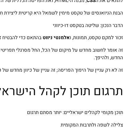
להתאים את ה
CSS
, מבנה ה-HTML, ואת הפריסה הכללית של הדף כדי להתאים לכיוון זה.
הבנת הניואנסים של טקסט מימין לשמאל היא קריטית ליצירת חו
הדבר הנכון: שליטה בטקסט דו-כיווני
זכור למקם טקסט, תמונות, ו
אלמנטי ניווט
בהתאם כדי להבטיח
ז
זה אומר לחשוב מחדש על מיקום של הכל, החל מסרגלי תפריטי
החדש, ולהיפך.
זה לא רק עניין של היפוך הפריסה; זה עניין של כיוון מחדש של 
תרגום תוכן לקהל הישראל
תוכן מקומי לקהלים ישראליים: יותר מסתם תרגום
צלילה לשפה ולתרבות המקומית