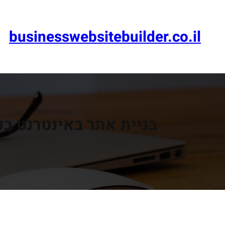
דלג
תוכן
businesswebsitebuilder.co.il
בניית אתר באינטרנט ב