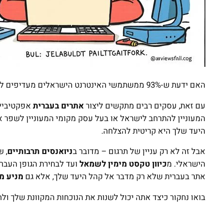
האם ידעת ש-93% ממשתמשי האינטרנט הישראלים מעדיפים לגלוש באתרים בעברית?
עם זאת, עסקים רבים מתקשים ליצור
אתרים בעברית
אפקטיביי
המעוניין להתרחב לישראל או בעל עסק מקומי המעוניין לשפר א
היעד שלך היא קריטית להצלחה.
אבל זה לא רק עניין של תרגום – מדובר ב
ניואנסים תרבותיים
, ש
הישראלי. מ
כיוון טקסט מימין לשמאל
ועד לבחירת הגופן העברי
אתר בעברית שלא רק מדבר אל קהל היעד שלך, אלא גם
מניע מ
בואו נחקור כיצד אתה יכול לשנות את הנוכחות המקוונת שלך ו